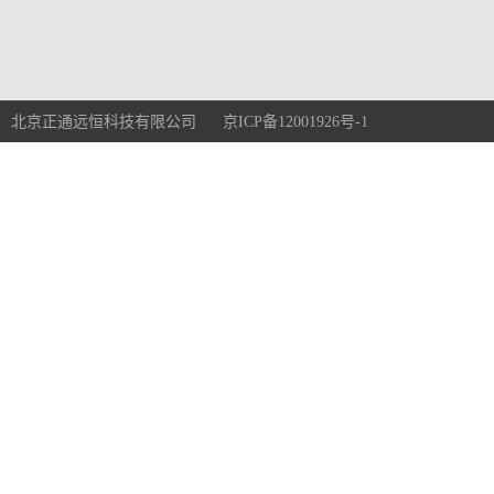
北京正通远恒科技有限公司 京ICP备12001926号-1