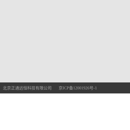
北京正通远恒科技有限公司 京ICP备12001926号-1