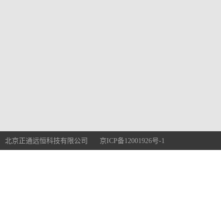
北京正通远恒科技有限公司 京ICP备12001926号-1