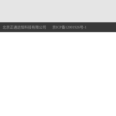
北京正通远恒科技有限公司 京ICP备12001926号-1